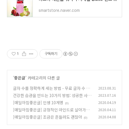
smartstore.naver.com
1
구독하기
'
좋은글
' 카테고리의 다른 글
글자 수를 정확하게 세는 방법 - 무료 글자 수 세
2023.08.31
기 사이트 이용하기
건강한 습관을 만드는 10가지 방법: 성공한 사람
2023.07.16
(0)
들의 습관
[매일아침좋은글] 인생 10계명
2020.04.19
(0)
(0)
[매일아침좋은글] 긍정적인 마인드로 살아가는
2020.04.11
법
[매일아침좋은글] 조금은 흔들려도 괜찮아
2020.04.08
(0)
(0)