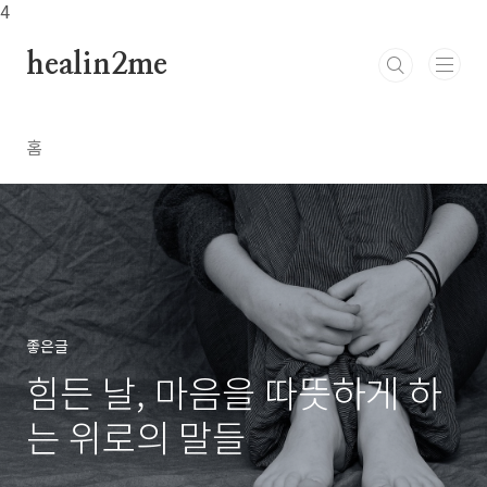
본문 바로가기
4
healin2me
홈
좋은글
힘든 날, 마음을 따뜻하게 하
는 위로의 말들