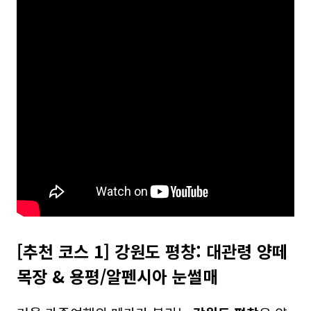
[추천 코스 1] 강원도 평창: 대관령 양떼
목장 & 용평/알펜시아 눈썰매