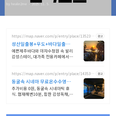
by healin2me
2025. 11. 5.
https://map.naver.com/p/entry/place/1352349
광고
577
성산일출봉+우도+바다일출뷰
제주 속 발리, 오션뷰끝판왕
예쁜제주바다와 야자수정원 속 발리
감성스테이, 대가족 전용카페에서
즐기는 프라이빗 온수 노천탕에서
별빛과 와인 한 잔, 루프탑에서 즐기
는 파노라마뷰, 침대일출뷰
https://map.naver.com/p/entry/place/1435332
광고
731
동굴속 시네마 무료온수수영장
독특하고 아늑한 제주 아지트
추가비용 0원, 동굴속 시네마틱 휴
식. 협재해변10분, 힙한 감성독채,
무료바베큐 감성독채,동굴의 아늑함
풀사이드 시네마의 낭만. 잊지못할
태교여행&커플여행의 완성