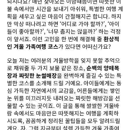
되시나요? 매년 찾아오는 이맘때쯤이면 따뜻한 이
불 속에서만 시간을 보내기 아쉬워, 특별한 여행 계
획을 세우고 싶은 마음이 간절해지곤 합니다. 하지
만 막상 떠나려고 하면 ‘어디로 가야 할까?’, ‘아이
들이 좋아할까?’, ‘너무 춥지는 않을까?’ 하는 걱정
이 앞서죠. 이런 고민을 한 번에 해결해 줄
환상적
인 겨울 가족여행 코스
가 있다면 어떠신가요?
오늘 저는 여러분의 겨울방학을 잊지 못할 추억으
로 채워줄 두 가지 보물 같은 장소,
순백의 양떼목
장과 짜릿한 눈썰매장
을 완벽하게 즐길 수 있는 특
별한 코스를 소개해 드릴 거예요. 아이들에게는 동
심 가득한 자연에서의 교감을, 어른들에게는 쌓인
눈 위를 미끄러지듯 내려오는 짜릿한 해방감을 선
물할 수 있는 곳이죠. 이 글을 통해 쌀쌀한 겨울바
람 속에서도 마음만은 따뜻해지는 여행을 계획하
시도록, 꼼꼼하게 정리된 꿀팁들을 모두 알려드릴
게요. 자, 그럼 지금부터 설렘 가득한 겨울 가족여