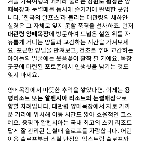
겨울 가족여행의 메카라 불리는
강원도 평창
은 양
떼목장과 눈썰매를 동시에 즐기기에 완벽한 곳입
니다. ‘한국의 알프스’라 불리는 대관령의 새하얀
설경은 그 자체로 잊지 못할 풍경을 선사하죠. 먼저
대관령 양떼목장
에 방문하여 드넓은 설원 위를 자
유롭게 거니는 양들과 교감하는 시간을 가져보세
요. 포근한 양털을 만져보고, 건초를 주며 교감하는
아이들의 얼굴에는 웃음꽃이 활짝 필 거예요. 목장
곳곳에 마련된 포토존에서 인생샷을 남기는 것도
잊지 마세요.
양떼목장에서 따뜻한 추억을 쌓았다면, 이제는
용
평리조트 또는 알펜시아 리조트의 눈썰매장
으로
향할 차례입니다. 대관령 양떼목장에서 차로 가까
운 거리에 위치해 이동 시간도 짧아 효율적인 코스
예요. 용평과 알펜시아는 국내 최고의 스키 리조트
답게 잘 관리된 눈썰매 슬로프를 자랑합니다. 어린
이용 슬로프부터 스릴 만점의 익스트림 슬로프까