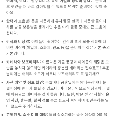
귀마개, 장갑은 필수입니다. 특히
여벌의 양말과 장갑
은 눈썰매
후 젖었을 때 바로 갈아입힐 수 있도록 넉넉히 준비하는 것이 좋
아요.
핫팩과 보온병:
몸을 따뜻하게 유지해 줄 핫팩과 따뜻한 물이나
차를 담을 보온병을 챙겨가면 추운 야외 활동 중에도 큰 도움이
됩니다.
간식과 비상약:
아이들이 좋아하는 간식과 혹시 모를 상황에 대
비한 비상약(해열제, 소화제, 밴드 등)을 준비하는 것은 기본 중의
기본입니다.
카메라와 보조배터리:
아름다운 겨울 풍경과 아이들의 해맑은 모
습을 놓치지 않으려면 카메라와 충분한 배터리는 필수겠죠? 추운
날씨에는 배터리 소모가 빠르니 보조배터리도 꼭 챙기세요.
사전 예약 및 정보 확인:
주말이나 공휴일에는 양떼목장이나 눈
썰매장에 인파가 몰릴 수 있으니, 미리 온라인으로 입장권이나 썰
매 이용권을 예매하는 것이 좋습니다. 또한, 방문 전 각 시설의
운
영 시간, 휴무일, 날씨 정보
등을 반드시 확인하여 헛걸음하는 일
이 없도록 주의하세요.
교통편 및 숙소 미리 예약:
특히 성수기에는 숙소 예약이 어려울