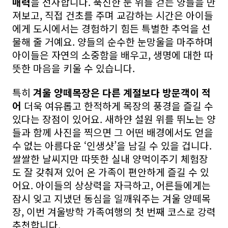
매력
을 선사합니다. 푹신한 눈 위를 걷는 양들을 만
져보고, 직접 건초를 주며 교감하는 시간은 아이들
에게 도시에서는 경험하기 힘든 특별한 추억을 선
물해 줄 거예요. 양들의 순수한 눈망울을 마주하며
아이들은 자연의 소중함을 배우고, 생명에 대한 따
뜻한 마음을 키울 수 있습니다.
특히
겨울 양떼목장은 다른 계절보다 방문객이 적
어
더욱 여유롭고 한적하게 목장의 풍경을 즐길 수
있다는 장점이 있어요. 새하얀 설원 위를 뛰노는 양
들과 함께 사진을 찍으면 그 어떤 배경에서도 얻을
수 없는 아름다운 ‘인생샷’을 남길 수 있을 겁니다.
쌀쌀한 날씨지만 따뜻한 실내 양먹이주기 체험장
도 잘 갖춰져 있어 온 가족이 편안하게 즐길 수 있
어요. 아이들의 상상력을 자극하고, 어른들에게는
잠시 잊고 지냈던 동심을 일깨워주는 겨울 양떼목
장, 이번 겨울방학 가족여행의 첫 번째 코스로 강력
추천합니다.