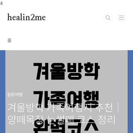
본문 바로가기
4
healin2me
홈
힐링여행
겨울방학 가족여행지 추천｜
양떼목장·눈썰매 코스 정리