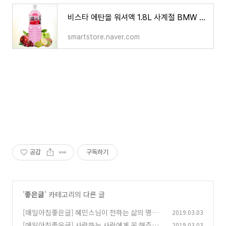
비스타 에탄올 워셔액 1.8L 사계절 BMW 벤츠 자동차 6개 : 겟잇츄시
smartstore.naver.com
공감
구독하기
'
좋은글
' 카테고리의 다른 글
[매일아침좋은글] 혜민스님이 전하는 삶의 명언
2019.03.03
10가지
[매일아침좋은글] 사랑하는 사람에게 꼭 해주어
2019.03.03
(0)