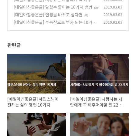
야할 말 22가지
[매일아침좋은글] 말실수 줄이는 10가지 방법
2019.03.03
(0)
(0)
[매일아침좋은글] 인생을 바꾸고 싶다면
2019.03.03
(0)
[매일아침좋은글] 부동산으로 부자 되는 10가지
2019.03.03
방법
(0)
관련글
[매일아침좋은글] 혜민스님이
[매일아침좋은글] 사랑하는 사
전하는 삶의 명언 10가지
람에게 꼭 해주어야할 말 22가
지