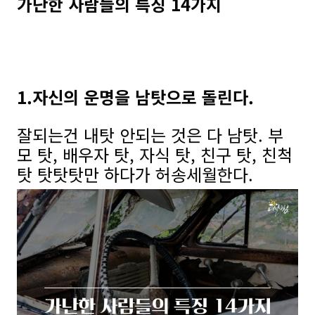
가난한 사람들의 특징
14가지
1.자신의 운명을 남탓으로 돌린다.
잘되는건 내탓 안되는 것은 다 남탓. 부
모 탓, 배우자 탓, 자식 탓, 친구 탓, 친척
탓 탓탓탓만 하다가 허송세월한다.