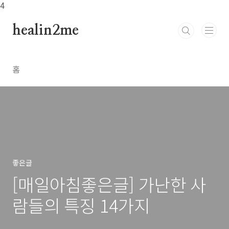
본문 바로가기
4
healin2me
홈
좋은글
[매일아침좋은글] 가난한 사
람들의 특징 14가지