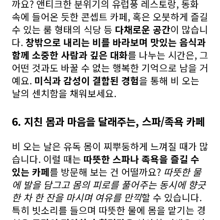
까요? 앤티크한 분위기의 유럽풍 레스토랑, 동화
속에 들어온 듯한 콘셉트 카페, 혹은 오붓하게 즐길
수 있는 룸 형태의 식당 등
다채로운 공간
이 많습니
다.
창밖으로 내리는 비를 바라보며 맛있는 음식과
함께 소중한 사람과 깊은 대화
를 나누는 시간은, 그
어떤 것과도 바꿀 수 없는 행복한 기억으로 남을 거
예요.
미식과 감성이 결합된 경험
을 통해 비 오는
날의 센치함을 채워보세요.
6. 지친 몸과 마음을 달래주는, 스파/족욕 카페
비 오는 날은 유독 몸이 찌뿌둥하게 느껴질 때가 많
습니다. 이럴 때는
따뜻한 스파나 족욕을 즐길 수
있는 카페
를 방문해 보는 건 어떨까요?
따뜻한 물
에 발을 담그고 몸의 피로를 풀어주는 동시에 향긋
한 차 한 잔을 마시며 여유를 만끽
할 수 있습니다.
특히 빗소리를 들으며 따뜻한 물에 몸을 맡기는 경