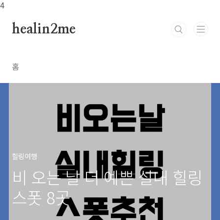
본문 바로가기
4
healin2me
홈
힐링여행
비 오는 날 더 예쁜 실내 힐링
스폿 8곳