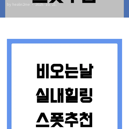
by healin2me
2025. 10. 21.