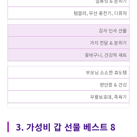
실용성 & 분위기
텀블러, 무선 충전기, 디퓨저
감사 인사 선물
가치 전달 & 분위기
꽃바구니, 건강차 세트
부모님 소소한 효도템
편안함 & 건강
무릎보호대, 족욕기
3. 가성비 갑 선물 베스트 8