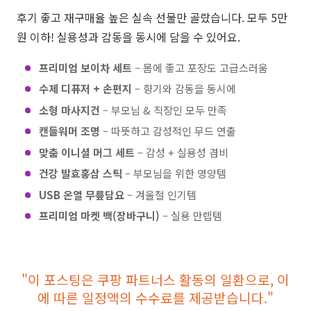
후기 좋고 재구매율 높은 실속 선물만 골랐습니다. 모두 5만
원 이하! 실용성과 감동을 동시에 담을 수 있어요.
프리미엄 보이차 세트
– 몸에 좋고 포장도 고급스러움
수제 디퓨저 + 손편지
– 향기와 감동을 동시에
소형 마사지건
– 부모님 & 직장인 모두 만족
캔들워머 조명
– 따뜻하고 감성적인 무드 연출
맞춤 이니셜 머그 세트
– 감성 + 실용성 겸비
건강 발효홍삼 스틱
– 부모님을 위한 영양템
USB 온열 무릎담요
– 겨울철 인기템
프리미엄 마켓 백(장바구니)
– 실용 만렙템
"이 포스팅은 쿠팡 파트너스 활동의 일환으로, 이
에 따른 일정액의 수수료를 제공받습니다."