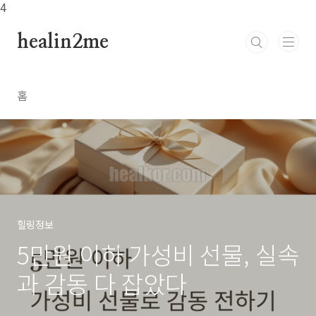
본문 바로가기
4
healin2me
홈
힐링정보
5만원 이하 가성비 선물, 실속
과 감동 다 잡았다