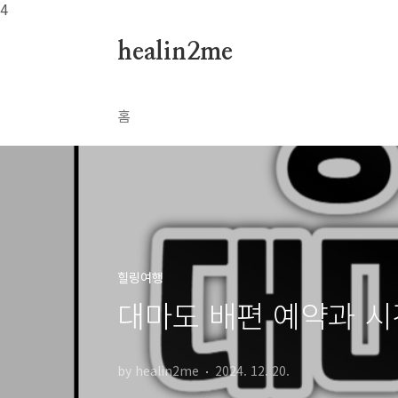
본문 바로가기
4
healin2me
홈
힐링여행
대마도 배편 예약과 시간
by healin2me
2024. 12. 20.