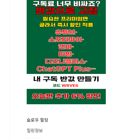
슬로우 힐링
힐링정보