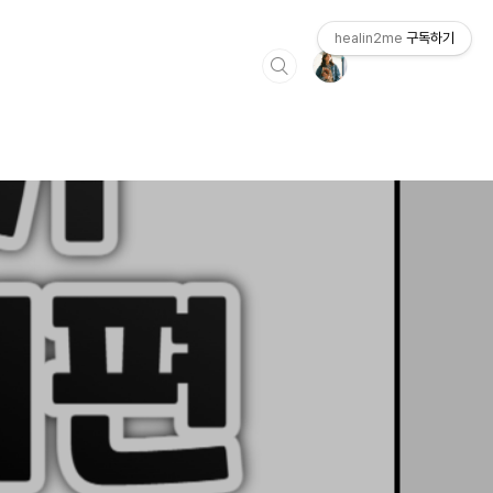
healin2me
구독하기