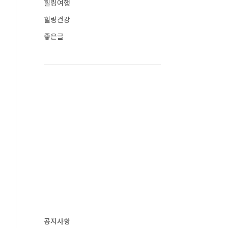
힐링여행
힐링건강
좋은글
공지사항