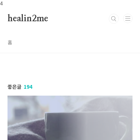
본문 바로가기
4
healin2me
홈
좋은글
194