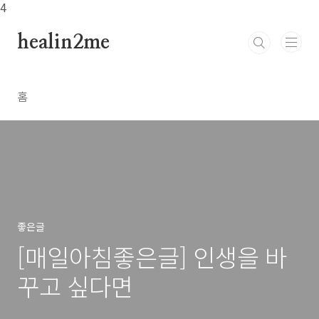
본문 바로가기
4
healin2me
홈
좋은글
[매일아침좋은글] 인생을 바
꾸고 싶다면