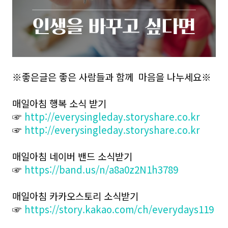
※좋은글은 좋은 사람들과 함께 마음을 나누세요※
매일아침 행복 소식 받기
☞
http://everysingleday.storyshare.co.kr
☞
http://everysingleday.storyshare.co.kr
매일아침 네이버 밴드 소식받기
☞
https://band.us/n/a8a0z2N1h3789
매일아침 카카오스토리 소식받기
☞
https://story.kakao.com/ch/everydays119