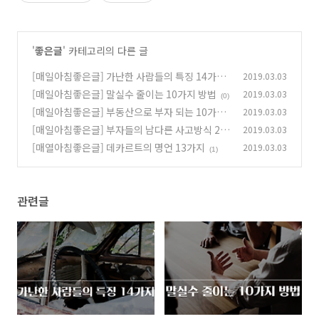
'
좋은글
' 카테고리의 다른 글
[매일아침좋은글] 가난한 사람들의 특징 14가지
2019.03.03
[매일아침좋은글] 말실수 줄이는 10가지 방법
2019.03.03
(0)
(0)
[매일아침좋은글] 부동산으로 부자 되는 10가지
2019.03.03
방법
[매일아침좋은글] 부자들의 남다른 사고방식 21
2019.03.03
(0)
가지
[매열아침좋은글] 데카르트의 명언 13가지
2019.03.03
(0)
(1)
관련글